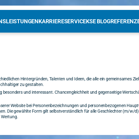
NS
LEISTUNGEN
KARRIERE
SERVICE
KSE BLOG
REFERENZ
iedlichen Hintergründen, Talenten und Ideen, die alle ein gemeinsames Ziel
hhaltiger zu gestalten.
lltag besonders und interessant. Chancengleichheit und gegenseitige Werts
unserer Website bei Personenbezeichnungen und personenbezogenen Hauptw
. Die gewählte Form gilt selbstverständlich für alle Geschlechter (m/w/d)
i Wertung.